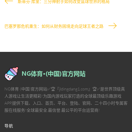
斯蒂芬·库里：三分神射手如何改变篮球世界的格局
巴塞罗那危机重生：如何从财务困境走向足球王者之路
NG体育·(中国)官方网站✅🏆『jldingdang1.com』🏆✅是世界顶级真
人游戏让生活更精彩!为国内游戏玩家打造的全球最顶级乐趣游戏
APP,提供下载、入口、首页、平台、登陆、官网、二十四小时专属客
服在线服务!全球最安全,最信誉,最公平的平台运营商!
导航