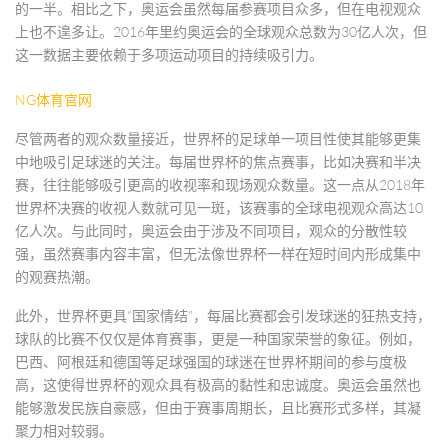
的一半。相比之下，奥运会虽然每届参赛项目众多，但在电视观众
上也不遑多让。2016年里约奥运会的全球观众总数为30亿人次，但
这一数据主要依赖于多项运动项目的持续吸引力。
NG体育官网
尽管两者的观众数量接近，世界杯的足球单一项目性使其能够更集
中地吸引足球迷的关注。每届世界杯的焦点赛事，比如决赛和半决
赛，往往能够吸引更高的收视率和现场观众数量。这一点从2018年
世界杯决赛的收视人数就可见一斑，该赛事的全球电视观众高达10
亿人次。与此同时，奥运会由于涉及不同项目，观众的分散性较
强，虽然赛事内容丰富，但无法像世界杯一样在短时间内形成集中
的观赛热潮。
此外，世界杯更具“国家情结”，每届比赛都会引发球迷的狂热支持，
球队的比赛不仅仅是体育赛事，更是一种国家荣誉的象征。例如，
巴西、阿根廷和德国等足球强国的球迷在世界杯期间的参与度极
高，这使得世界杯的观众具有极高的黏性和忠诚度。奥运会虽然也
能够激发民族自豪感，但由于赛事周期长，且比赛形式多样，其凝
聚力相对较弱。