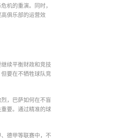
务危机的重演。同时，
提高俱乐部的运营效
要继续平衡财政和竞技
，但要在不牺牲球队竞
激烈，巴萨如何在不盲
关重要。通过精准的球
甲、德甲等联赛中，不