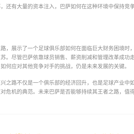
部，还有大量的资本注入，巴萨如何在这种环境中保持竞
。
之路，展示了一个足球俱乐部如何在面临巨大财务困境时
复苏。尽管巴萨依靠球员销售、薪资削减和管理改革成功
、如何应对其他竞争对手的挑战，仍是未来发展的关键。
复兴之路不仅是一个俱乐部的经济回升，也是足球产业中
应对危机的典范。未来巴萨是否能够持续其王者之路，值