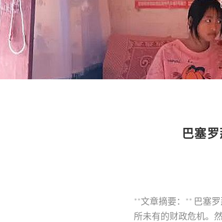
巴塞罗
**文章摘要：** 
所未有的财政危机。