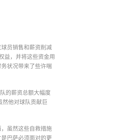
过球员销售和薪资削减
济权益，并将这些资金用
财务状况带来了些许喘
全队的薪资总额大幅度
虽然他对球队贡献巨
而，虽然这些自救措施
才是巴萨必须面对的更