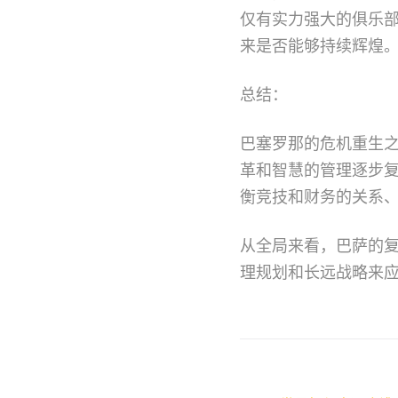
仅有实力强大的俱乐
来是否能够持续辉煌
总结：
巴塞罗那的危机重生
革和智慧的管理逐步
衡竞技和财务的关系
从全局来看，巴萨的
理规划和长远战略来