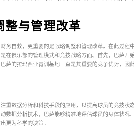
调整与管理改革
于财务自救，更重要的是战略调整和管理改革。在此过程
其是在俱乐部的管理模式和竞技战略方面。首先，巴萨开
。巴萨的拉玛西亚青训基地一直是其重要的竞争优势，因
加注重数据分析和科技手段的应用，以提高球员的竞技状
运动数据分析技术，巴萨能够精准地评估球员的身体状况
做出更为科学的决策。