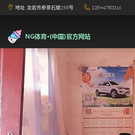
地址: 龙岩市参茶石窟258号
13594780316