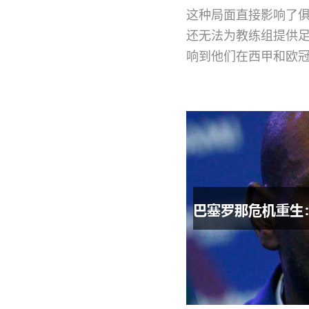
这种局面直接影响了
还无法为教练组提供
响到他们在西甲和欧