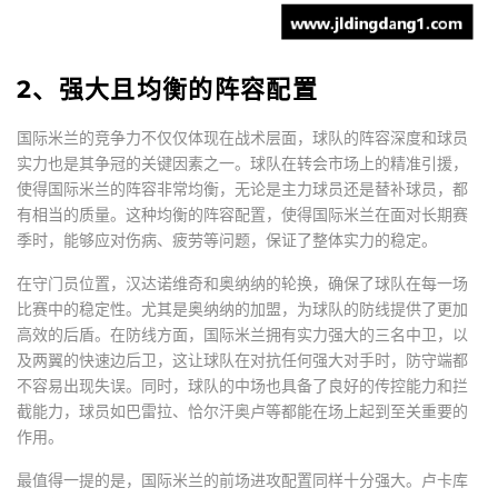
2、强大且均衡的阵容配置
国际米兰的竞争力不仅仅体现在战术层面，球队的阵容深度和球员
实力也是其争冠的关键因素之一。球队在转会市场上的精准引援，
使得国际米兰的阵容非常均衡，无论是主力球员还是替补球员，都
有相当的质量。这种均衡的阵容配置，使得国际米兰在面对长期赛
季时，能够应对伤病、疲劳等问题，保证了整体实力的稳定。
在守门员位置，汉达诺维奇和奥纳纳的轮换，确保了球队在每一场
比赛中的稳定性。尤其是奥纳纳的加盟，为球队的防线提供了更加
高效的后盾。在防线方面，国际米兰拥有实力强大的三名中卫，以
及两翼的快速边后卫，这让球队在对抗任何强大对手时，防守端都
不容易出现失误。同时，球队的中场也具备了良好的传控能力和拦
截能力，球员如巴雷拉、恰尔汗奥卢等都能在场上起到至关重要的
作用。
最值得一提的是，国际米兰的前场进攻配置同样十分强大。卢卡库