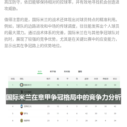
高压防守，依旧能够保持相对的控球率，并有效地寻找机会创造进
攻威胁。
值得注意的是，国际米兰的战术还体现出对球员特点的精准利用。
例如，球队的边路进攻和中场的传球调度，往往能发挥出个人球员
的最大潜力。通过战术体系的完善，国际米兰在与其他争冠球队对
抗时，展现了较强的竞争优势，尤其是在关键比赛中的应变能力，
显示出其在争冠路上的优势地位。