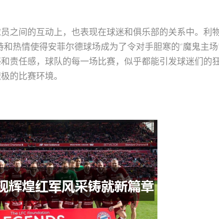
员之间的互动上，也表现在球迷和俱乐部的关系中。利物浦
持和热情使得安菲尔德球场成为了令对手胆寒的“魔鬼主场
感和责任感，球队的每一场比赛，似乎都能引发球迷们的
积极的比赛环境。