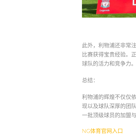
此外，利物浦还非常
比赛获得宝贵经验。正
球队的活力和竞争力
总结：
利物浦的辉煌不仅仅
现以及球队深厚的团
一批顶级球员的加盟
NG体育官网入口