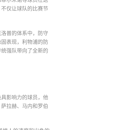
，不仅让球队的比赛节
克洛普的体系中，防守
稳固表现，利物浦的防
传统强队带向了全新的
极具影响力的球员，他
。萨拉赫、马内和罗伯