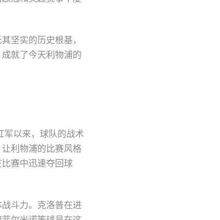
托其坚实的历史根基，
，成就了今天利物浦的
红军以来，球队的战术
战术，让利物浦的比赛风格
在比赛中迅速夺回球
体战斗力。克洛普在进
和菲尔米诺等球员在这