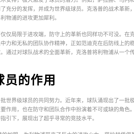
到了充分的发挥，并成为世界级球员。克洛普的战术革新
得利物浦的进攻更加犀利。
不仅仅局限于进攻端，防守上的革新也同样功不可没。在
集中力和无私的团队协作精神，正如范迪克在后防线上的
破。通过对球队战术的全面革新，克洛普将利物浦从一个
球员的作用
一批世界级球员的共同努力。近年来，球队涌现出了一批
重要作用，也在防守和团队合作中扮演着不可或缺的角色
的指引下，展现出了超乎寻常的竞技水平。