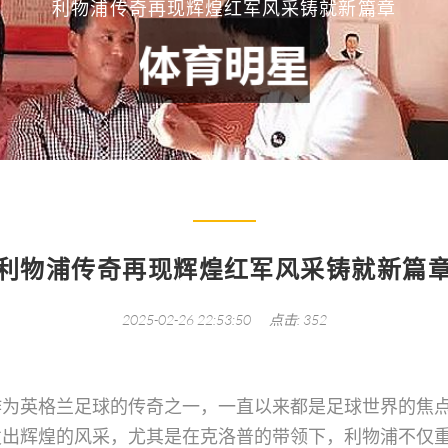
利物浦传奇再现辉煌红军风采铸就新篇章
利物浦传奇再现辉煌红军风采铸就新篇
2025-02-26 22:53:50
点击: 352
作为英格兰足球的传奇之一，一直以来都是足球世界的焦
发出辉煌的风采，尤其是在克洛普的带领下，利物浦不仅