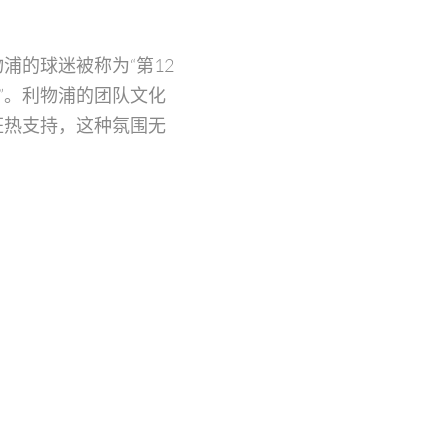
的球迷被称为“第12
”。利物浦的团队文化
狂热支持，这种氛围无