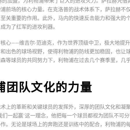
赫的加盟，为利物浦带来了巨大的进攻火力。萨拉赫凭借
物浦前场的核心力量。在克洛普的战术体系下，萨拉赫不
着至关重要的作用。此外，马内的快速反击能力和强大的
，成为了红军的进攻利器。
核心——维吉尔·范迪克，作为世界顶级中卫，极大地提
力和出色的球场视野，使得利物浦的防线更加稳固，也让
利森等球员的共同努力下，利物浦在过去几个赛季里，几
浦团队文化的力量
战术上的革新和关键球员的发挥外，深厚的团队文化和凝
我们一起赢”这一理念，他把每一个球员都视为团队不可
协作。无论是球场上的奔跑还是训练中的配合，利物浦的