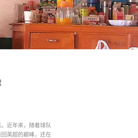
章
点。近年来，随着球队
重回英超的巅峰，还在