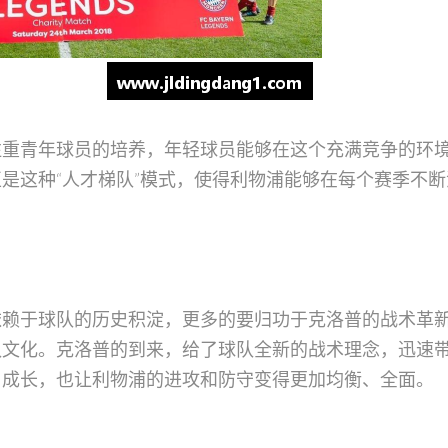
注重青年球员的培养，年轻球员能够在这个充满竞争的环
是这种“人才梯队”模式，使得利物浦能够在每个赛季不
。
依赖于球队的历史积淀，更多的要归功于克洛普的战术革
队文化。克洛普的到来，给了球队全新的战术理念，迅速
与成长，也让利物浦的进攻和防守变得更加均衡、全面。