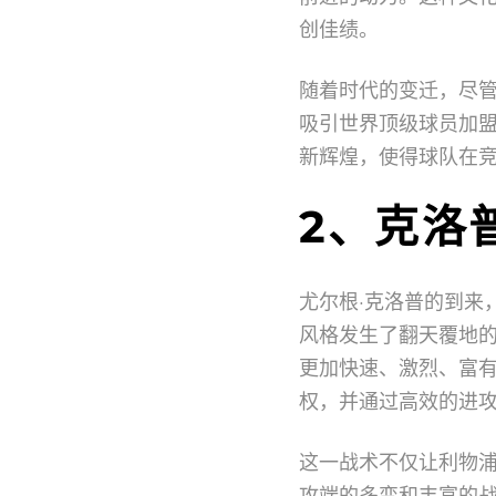
创佳绩。
随着时代的变迁，尽
吸引世界顶级球员加
新辉煌，使得球队在
2、克洛
尤尔根·克洛普的到来
风格发生了翻天覆地的变
更加快速、激烈、富
权，并通过高效的进
这一战术不仅让利物
攻端的多变和丰富的