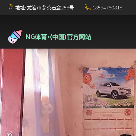
地址: 龙岩市参茶石窟258号
13594780316