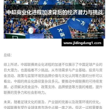
总结：
综上所述，中超联赛商业化进程的加速不仅展示了中国足球产业的
巨大潜力，也面临着不少挑战。从市场需求与产业基础、投资与资
金流动、政策与监管环境到品牌价值与文化认同等方面的分析可以
看出，中超的商业化路径复杂且多元。要推动中超联赛的可持续发
展，必须解决资金运作、政策支持、品牌塑造等方面的难题，提升
联赛的竞争力和社会影响力。
未来，随着足球文化的普及、产业链的完善以及政策环境的优化，
中超联赛有望在全球体育市场中占据一席之地。但这一过程需要各