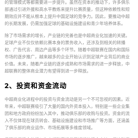
的管理模式等都需要进一步提升。虽然在资本的推动下，许多俱乐
部通过引进外援和高水平教练来提升比赛质量，但这种依赖性和短
期效应并不能从根本上提升中国足球的竞争力。因此，要推动中超
的长期发展，仍需加强足球的基础设施建设和青少年培养体系。
除了市场需求的增长，产业链的完善也是中超商业化加速的关键。
足球产业不仅仅依赖比赛本身的票务收入，还涉及到相关的转播
权、广告代言、周边产品等多个环节。随着中超联赛在国内和国际
市场的逐步推广，越来越多的企业开始认识到足球产业背后的商业
价值。未来，随着产业链的逐步成熟和市场需求的进一步释放，中
超联赛的整体商业潜力有望得到进一步释放。
2、投资和资金流动
中超商业化进程中的投资与资金流动是另一个不可忽视的因素。近
年来，中超联赛吸引了大量的国内外资本投入，特别是一些企业集
团和地方政府纷纷加入其中，推动俱乐部的收购与投资。资金的流
入不仅体现在球员转会、基础设施建设和市场推广等方面，还涵盖
了俱乐部的商业运作、市场拓展等多维度领域。