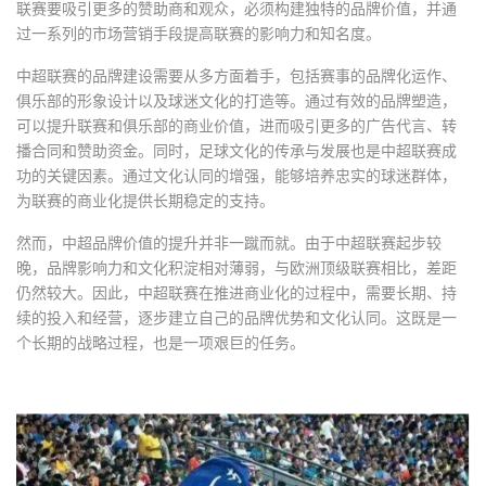
联赛要吸引更多的赞助商和观众，必须构建独特的品牌价值，并通
过一系列的市场营销手段提高联赛的影响力和知名度。
中超联赛的品牌建设需要从多方面着手，包括赛事的品牌化运作、
俱乐部的形象设计以及球迷文化的打造等。通过有效的品牌塑造，
可以提升联赛和俱乐部的商业价值，进而吸引更多的广告代言、转
播合同和赞助资金。同时，足球文化的传承与发展也是中超联赛成
功的关键因素。通过文化认同的增强，能够培养忠实的球迷群体，
为联赛的商业化提供长期稳定的支持。
然而，中超品牌价值的提升并非一蹴而就。由于中超联赛起步较
晚，品牌影响力和文化积淀相对薄弱，与欧洲顶级联赛相比，差距
仍然较大。因此，中超联赛在推进商业化的过程中，需要长期、持
续的投入和经营，逐步建立自己的品牌优势和文化认同。这既是一
个长期的战略过程，也是一项艰巨的任务。