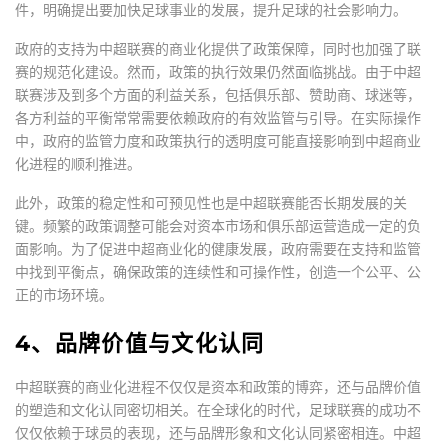
件，明确提出要加快足球事业的发展，提升足球的社会影响力。
政府的支持为中超联赛的商业化提供了政策保障，同时也加强了联
赛的规范化建设。然而，政策的执行效果仍然面临挑战。由于中超
联赛涉及到多个方面的利益关系，包括俱乐部、赞助商、球迷等，
各方利益的平衡常常需要依赖政府的有效监管与引导。在实际操作
中，政府的监管力度和政策执行的透明度可能直接影响到中超商业
化进程的顺利推进。
此外，政策的稳定性和可预见性也是中超联赛能否长期发展的关
键。频繁的政策调整可能会对资本市场和俱乐部运营造成一定的负
面影响。为了促进中超商业化的健康发展，政府需要在支持和监管
中找到平衡点，确保政策的连续性和可操作性，创造一个公平、公
正的市场环境。
4、品牌价值与文化认同
中超联赛的商业化进程不仅仅是资本和政策的博弈，还与品牌价值
的塑造和文化认同密切相关。在全球化的时代，足球联赛的成功不
仅仅依赖于球员的表现，还与品牌形象和文化认同紧密相连。中超