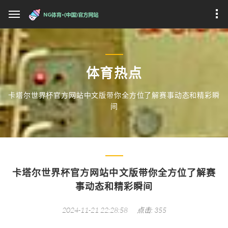
体育热点
卡塔尔世界杯官方网站中文版带你全方位了解赛事动态和精彩瞬
间
卡塔尔世界杯官方网站中文版带你全方位了解赛
事动态和精彩瞬间
2024-11-21 22:28:58
点击: 355