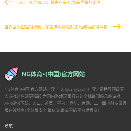
IEM卡托维兹2025精彩纷呈 电竞高手激战正酣
世界室内田径锦标赛：顶尖选手极限对决 谁能破纪录登顶
NG体育·(中国)官方网站✅🏆『jldingdang1.com』🏆✅是世界顶级真
人游戏让生活更精彩!为国内游戏玩家打造的全球最顶级乐趣游戏
APP,提供下载、入口、首页、平台、登陆、官网、二十四小时专属客
服在线服务!全球最安全,最信誉,最公平的平台运营商!
导航