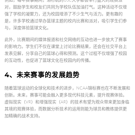
对，鼓励学生和校友们共同为学校队伍加油打气。这种活动不仅增
强了学校的凝聚力，还为校园增添了不少生气与活力。更有趣的
是，许多学校通过举办篮球主题的校内比赛和派对，吸引学生们参
与，深度体验篮球文化。
此外，比赛期间的媒体报道和社交网络的互动也进一步放大了赛事
的影响力。学生们不仅在课堂上讨论比赛结果，还会在社交平台上
发表见解，分享自己的篮球心得和预测。这个过程不仅增强了校园
的互动性，也促进了篮球文化在校园内的传播。
4、未来赛事的发展趋势
随着篮球运动的全球化和技术的进步，NCAA锦标赛也在不断发展和
创新。未来，赛事可能会融入更多现代科技元素，提升观赛体验。
虚拟现实（VR）和增强现实（AR）的技术有望为观众带来更加身临
其境的观赛体验，而数据分析技术的运用则能为球员和教练提供更
加精确的战术支持。