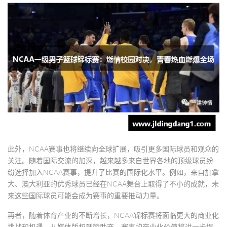
此外，NCAA赛事也将继续向全球扩展，吸引更多国际球员和观众的
关注。随着国际交流的加深，越来越多来自世界各地的顶级球员纷
纷选择加入NCAA赛事，提升了比赛的国际化水平。例如，来自加拿
大、澳大利亚的优秀球员已经在NCAA舞台上取得了不小的成就，未
来这些国际球员可能会成为赛事的重要推动力量。
再者，随着体育产业的不断增长，NCAA锦标赛将面临更大的商业化
挑战和机遇。从媒体版权到赞助商，赛事的商业化价值将进一步提