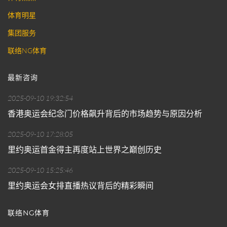
体育明星
集团服务
联络NG体育
最新咨询
2025-09-10 19:32:54
香港奥运会纪念门价格飙升背后的市场趋势与原因分析
2025-09-10 17:28:05
里约奥运首金得主再度站上世界之巅创历史
2025-09-10 15:25:46
里约奥运会女排直播热议背后的精彩瞬间
联络NG体育