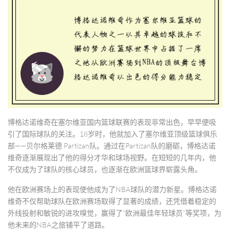
博格达诺维奇在塞尔维亚国内篮球联赛的表现非常出色，早早便吸
引了国际球队的关注。18岁时，他就加入了塞尔维亚顶级篮球俱乐
部——贝尔格莱德 Partizan队。通过在Partizan队的磨砺，博格达诺
维奇逐渐展现出了他的得分才华和球场视野。在短短的几年内，他
不仅成为了球队的核心球员，也逐渐在欧洲篮球界崭露头角。
他在欧洲赛场上的表现使他成为了NBA球队的潜力新星。博格达诺
维奇不仅帮助球队在欧洲赛场取得了显著的成绩，还凭借着稳定的
外线投射和敏锐的进攻嗅觉，赢得了“欧洲最佳年轻球员”等奖项，为
他未来的NBA之旅铺平了道路。