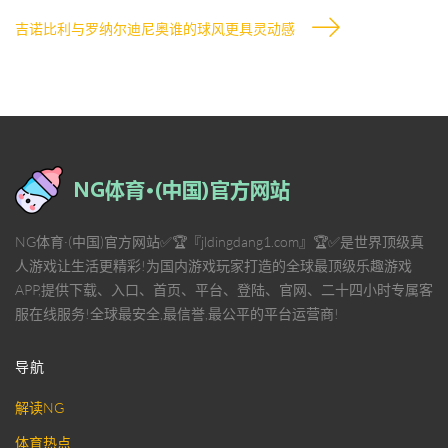
吉诺比利与罗纳尔迪尼奥谁的球风更具灵动感
NG体育·(中国)官方网站✅🏆『jldingdang1.com』🏆✅是世界顶级真
人游戏让生活更精彩!为国内游戏玩家打造的全球最顶级乐趣游戏
APP,提供下载、入口、首页、平台、登陆、官网、二十四小时专属客
服在线服务!全球最安全,最信誉,最公平的平台运营商!
导航
解读NG
体育热点