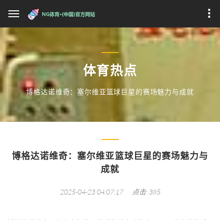
体育热点
博格达诺维奇：塞尔维亚篮球巨星的赛场魅力与成就
博格达诺维奇：塞尔维亚篮球巨星的赛场魅力与
成就
2025-04-23 04:07:17
点击: 385