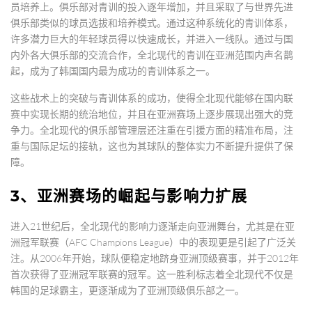
员培养上。俱乐部对青训的投入逐年增加，并且采取了与世界先进
俱乐部类似的球员选拔和培养模式。通过这种系统化的青训体系，
许多潜力巨大的年轻球员得以快速成长，并进入一线队。通过与国
内外各大俱乐部的交流合作，全北现代的青训在亚洲范围内声名鹊
起，成为了韩国国内最为成功的青训体系之一。
这些战术上的突破与青训体系的成功，使得全北现代能够在国内联
赛中实现长期的统治地位，并且在亚洲赛场上逐步展现出强大的竞
争力。全北现代的俱乐部管理层还注重在引援方面的精准布局，注
重与国际足坛的接轨，这也为其球队的整体实力不断提升提供了保
障。
3、亚洲赛场的崛起与影响力扩展
进入21世纪后，全北现代的影响力逐渐走向亚洲舞台，尤其是在亚
洲冠军联赛（AFC Champions League）中的表现更是引起了广泛关
注。从2006年开始，球队便稳定地跻身亚洲顶级赛事，并于2012年
首次获得了亚洲冠军联赛的冠军。这一胜利标志着全北现代不仅是
韩国的足球霸主，更逐渐成为了亚洲顶级俱乐部之一。