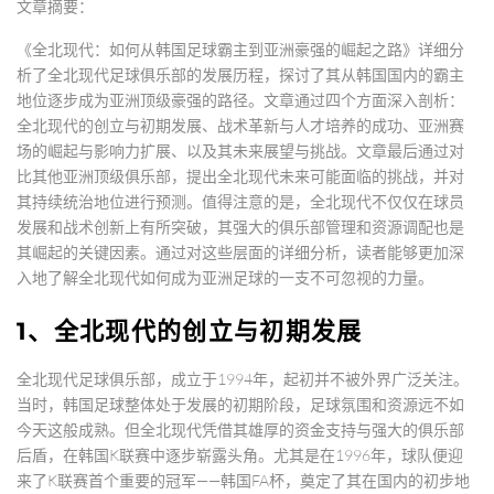
文章摘要：
《全北现代：如何从韩国足球霸主到亚洲豪强的崛起之路》详细分
析了全北现代足球俱乐部的发展历程，探讨了其从韩国国内的霸主
地位逐步成为亚洲顶级豪强的路径。文章通过四个方面深入剖析：
全北现代的创立与初期发展、战术革新与人才培养的成功、亚洲赛
场的崛起与影响力扩展、以及其未来展望与挑战。文章最后通过对
比其他亚洲顶级俱乐部，提出全北现代未来可能面临的挑战，并对
其持续统治地位进行预测。值得注意的是，全北现代不仅仅在球员
发展和战术创新上有所突破，其强大的俱乐部管理和资源调配也是
其崛起的关键因素。通过对这些层面的详细分析，读者能够更加深
入地了解全北现代如何成为亚洲足球的一支不可忽视的力量。
1、全北现代的创立与初期发展
全北现代足球俱乐部，成立于1994年，起初并不被外界广泛关注。
当时，韩国足球整体处于发展的初期阶段，足球氛围和资源远不如
今天这般成熟。但全北现代凭借其雄厚的资金支持与强大的俱乐部
后盾，在韩国K联赛中逐步崭露头角。尤其是在1996年，球队便迎
来了K联赛首个重要的冠军——韩国FA杯，奠定了其在国内的初步地