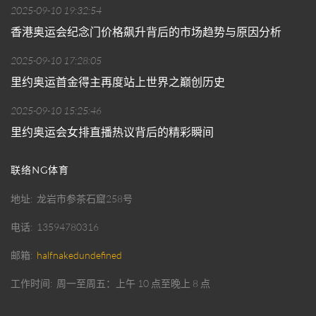
2025-09-10 19:32:54
香港奥运会纪念门价格飙升背后的市场趋势与原因分析
2025-09-10 17:28:05
里约奥运首金得主再度站上世界之巅创历史
2025-09-10 15:25:46
里约奥运会女排直播热议背后的精彩瞬间
联络NG体育
地址
龙岩市参茶石窟258号
电话
13594780316
邮箱
halfnakedundefined
工作时间
周一至周五：上午 10 点至晚上 8 点