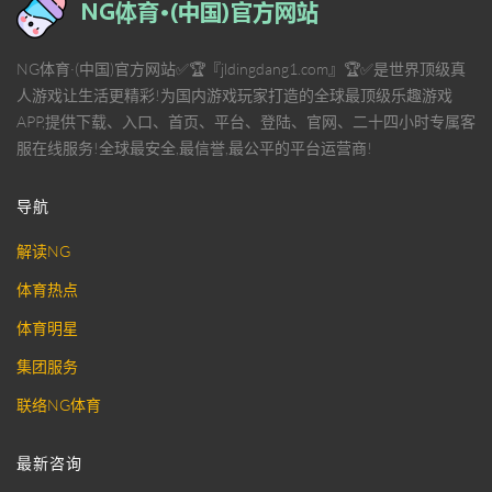
NG体育·(中国)官方网站✅🏆『jldingdang1.com』🏆✅是世界顶级真
人游戏让生活更精彩!为国内游戏玩家打造的全球最顶级乐趣游戏
APP,提供下载、入口、首页、平台、登陆、官网、二十四小时专属客
服在线服务!全球最安全,最信誉,最公平的平台运营商!
导航
解读NG
体育热点
体育明星
集团服务
联络NG体育
最新咨询