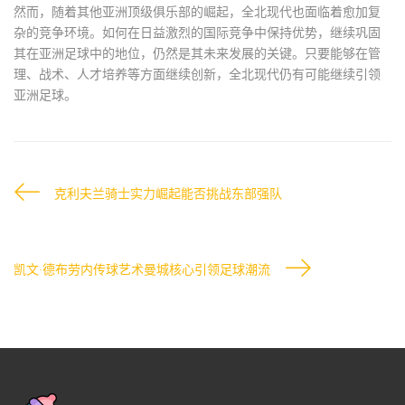
然而，随着其他亚洲顶级俱乐部的崛起，全北现代也面临着愈加复
杂的竞争环境。如何在日益激烈的国际竞争中保持优势，继续巩固
其在亚洲足球中的地位，仍然是其未来发展的关键。只要能够在管
理、战术、人才培养等方面继续创新，全北现代仍有可能继续引领
亚洲足球。
克利夫兰骑士实力崛起能否挑战东部强队
凯文·德布劳内传球艺术曼城核心引领足球潮流