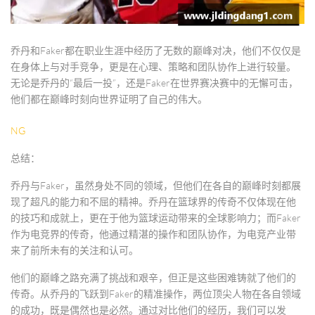
乔丹和Faker都在职业生涯中经历了无数的巅峰对决，他们不仅仅是
在身体上与对手竞争，更是在心理、策略和团队协作上进行较量。
无论是乔丹的“最后一投”，还是Faker在世界赛决赛中的无懈可击，
他们都在巅峰时刻向世界证明了自己的伟大。
NG
总结：
乔丹与Faker，虽然身处不同的领域，但他们在各自的巅峰时刻都展
现了超凡的能力和不屈的精神。乔丹在篮球界的传奇不仅体现在他
的技巧和成就上，更在于他为篮球运动带来的全球影响力；而Faker
作为电竞界的传奇，他通过精湛的操作和团队协作，为电竞产业带
来了前所未有的关注和认可。
他们的巅峰之路充满了挑战和艰辛，但正是这些困难铸就了他们的
传奇。从乔丹的飞跃到Faker的精准操作，两位顶尖人物在各自领域
的成功，既是偶然也是必然。通过对比他们的经历，我们可以发