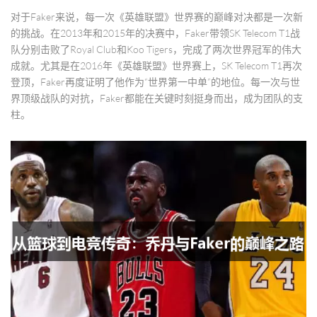
对于Faker来说，每一次《英雄联盟》世界赛的巅峰对决都是一次新
的挑战。在2013年和2015年的决赛中，Faker带领SK Telecom T1战
队分别击败了Royal Club和Koo Tigers，完成了两次世界冠军的伟大
成就。尤其是在2016年《英雄联盟》世界赛上，SK Telecom T1再次
登顶，Faker再度证明了他作为“世界第一中单”的地位。每一次与世
界顶级战队的对抗，Faker都能在关键时刻挺身而出，成为团队的支
柱。