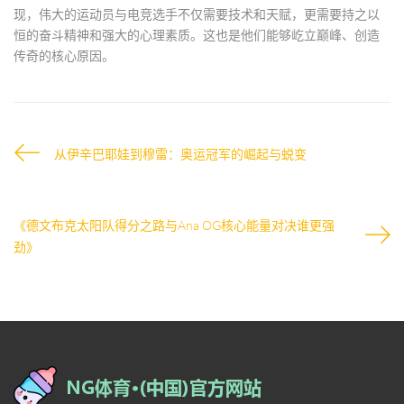
现，伟大的运动员与电竞选手不仅需要技术和天赋，更需要持之以
恒的奋斗精神和强大的心理素质。这也是他们能够屹立巅峰、创造
传奇的核心原因。
从伊辛巴耶娃到穆雷：奥运冠军的崛起与蜕变
《德文布克太阳队得分之路与Ana OG核心能量对决谁更强
劲》