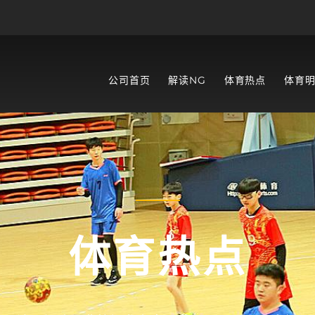
公司首页
解读NG
体育热点
体育
体育热点