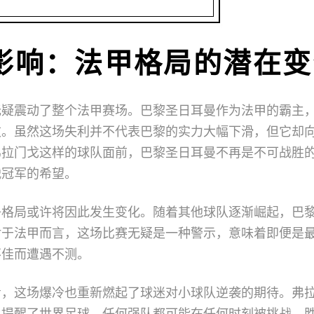
影响：法甲格局的潜在变
无疑震动了整个法甲赛场。巴黎圣日耳曼作为法甲的霸主
败。虽然这场失利并不代表巴黎的实力大幅下滑，但它却
弗拉门戈这样的球队面前，巴黎圣日耳曼不再是不可战胜
战冠军的希望。
争格局或许将因此发生变化。随着其他球队逐渐崛起，巴
对于法甲而言，这场比赛无疑是一种警示，意味着即便是
不佳而遭遇不测。
看，这场爆冷也重新燃起了球迷对小球队逆袭的期待。弗
也提醒了世界足球，任何强队都可能在任何时刻被挑战，