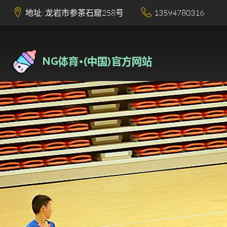
地址: 龙岩市参茶石窟258号
13594780316