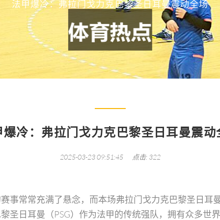
法甲爆冷：弗拉门戈力克巴黎圣日耳曼震动全场
甲爆冷：弗拉门戈力克巴黎圣日耳曼震动
2025-03-23 09:51:45
点击: 322
的赛事常常充满了悬念，而本场弗拉门戈力克巴黎圣日耳
黎圣日耳曼（PSG）作为法甲的传统强队，拥有众多世