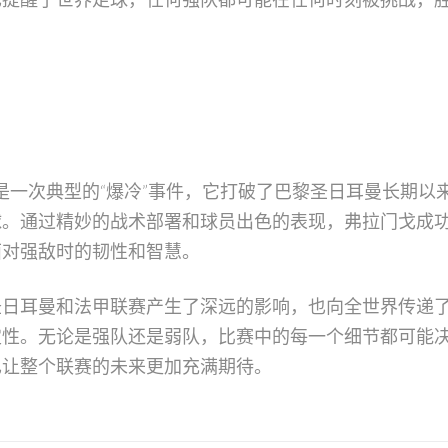
，是一次典型的“爆冷”事件，它打破了巴黎圣日耳曼长期以
球。通过精妙的战术部署和球员出色的表现，弗拉门戈成
面对强敌时的韧性和智慧。
日耳曼和法甲联赛产生了深远的影响，也向全世界传递了
定性。无论是强队还是弱队，比赛中的每一个细节都可能
也让整个联赛的未来更加充满期待。