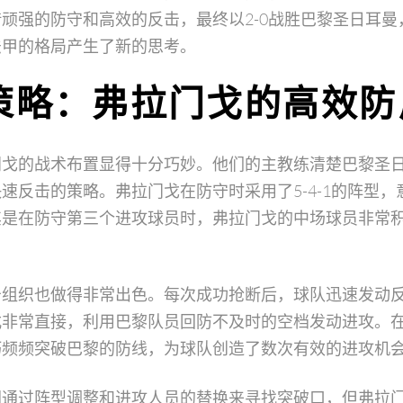
顽强的防守和高效的反击，最终以2-0战胜巴黎圣日耳曼
法甲的格局产生了新的思考。
策略：弗拉门戈的高效防
门戈的战术布置显得十分巧妙。他们的主教练清楚巴黎圣
速反击的策略。弗拉门戈在防守时采用了5-4-1的阵型
其是在防守第三个进攻球员时，弗拉门戈的中场球员非常
击组织也做得非常出色。每次成功抢断后，球队迅速发动
式非常直接，利用巴黎队员回防不及时的空档发动进攻。
巧频频突破巴黎的防线，为球队创造了数次有效的进攻机
图通过阵型调整和进攻人员的替换来寻找突破口，但弗拉