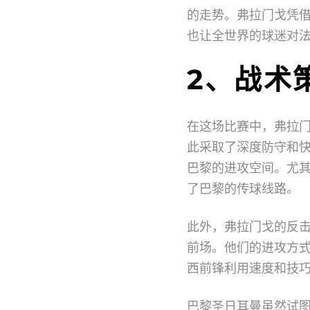
的走势。弗拉门戈凭借
也让全世界的球迷对
2、战术
在这场比赛中，弗拉
此采取了深度防守和快
巴黎的进攻空间。尤
了巴黎的传球线路。
此外，弗拉门戈的反
前场。他们的进攻方
西前锋利用速度和技
巴黎圣日耳曼虽然试