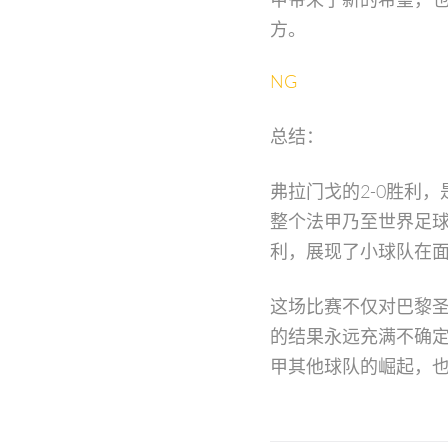
方。
NG
总结：
弗拉门戈的2-0胜利
整个法甲乃至世界足
利，展现了小球队在
这场比赛不仅对巴黎圣
的结果永远充满不确
甲其他球队的崛起，