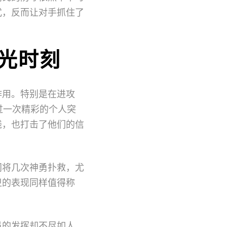
式，反而让对手抓住了
光时刻
作用。特别是在进攻
过一次精彩的个人突
线，也打击了他们的信
门将几次神勇扑救，尤
卫的表现同样值得称
员的发挥却不尽如人