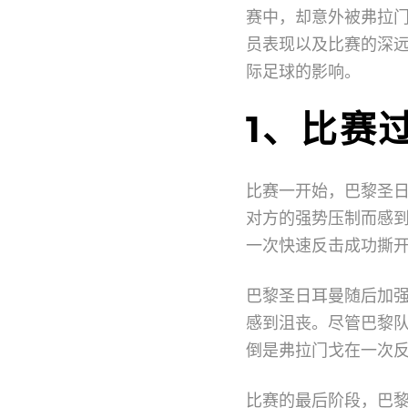
赛中，却意外被弗拉
员表现以及比赛的深
际足球的影响。
1、比赛
比赛一开始，巴黎圣日
对方的强势压制而感到
一次快速反击成功撕
巴黎圣日耳曼随后加
感到沮丧。尽管巴黎
倒是弗拉门戈在一次反
比赛的最后阶段，巴