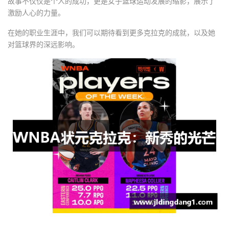
故事不仅仅是个人的成功，更是女子篮球运动发展的缩影，展示了
激励人心的力量。
在她的职业生涯中，我们可以期待看到更多克拉克的成就，以及她
对篮球界的深远影响。