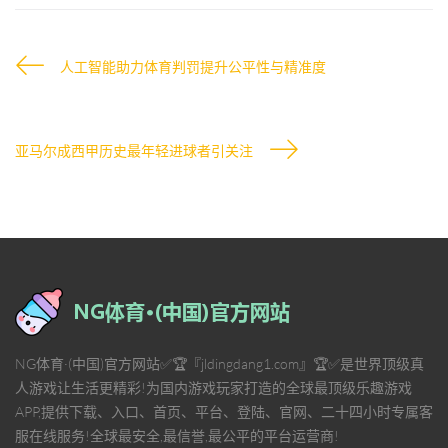
人工智能助力体育判罚提升公平性与精准度
亚马尔成西甲历史最年轻进球者引关注
NG体育·(中国)官方网站✅🏆『jldingdang1.com』🏆✅是世界顶级真
人游戏让生活更精彩!为国内游戏玩家打造的全球最顶级乐趣游戏
APP,提供下载、入口、首页、平台、登陆、官网、二十四小时专属客
服在线服务!全球最安全,最信誉,最公平的平台运营商!