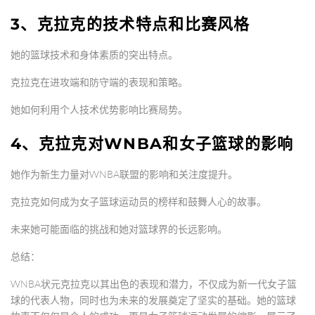
3、克拉克的技术特点和比赛风格
她的篮球技术和身体素质的突出特点。
克拉克在进攻端和防守端的表现和策略。
她如何利用个人技术优势影响比赛局势。
4、克拉克对WNBA和女子篮球的影响
她作为新生力量对WNBA联盟的影响和关注度提升。
克拉克如何成为女子篮球运动员的榜样和鼓舞人心的故事。
未来她可能面临的挑战和她对篮球界的长远影响。
总结：
WNBA状元克拉克以其出色的表现和潜力，不仅成为新一代女子篮
球的代表人物，同时也为未来的发展奠定了坚实的基础。她的篮球