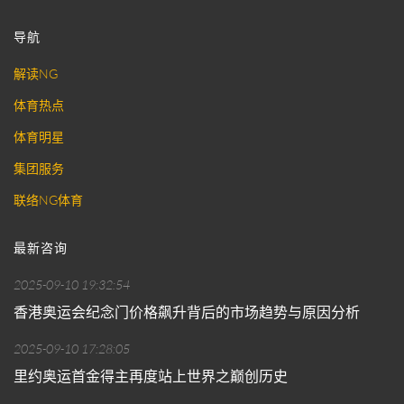
导航
解读NG
体育热点
体育明星
集团服务
联络NG体育
最新咨询
2025-09-10 19:32:54
香港奥运会纪念门价格飙升背后的市场趋势与原因分析
2025-09-10 17:28:05
里约奥运首金得主再度站上世界之巅创历史