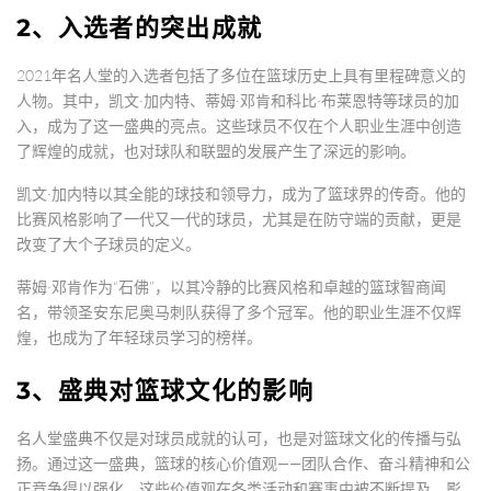
2、入选者的突出成就
2021年名人堂的入选者包括了多位在篮球历史上具有里程碑意义的
人物。其中，凯文·加内特、蒂姆·邓肯和科比·布莱恩特等球员的加
入，成为了这一盛典的亮点。这些球员不仅在个人职业生涯中创造
了辉煌的成就，也对球队和联盟的发展产生了深远的影响。
凯文·加内特以其全能的球技和领导力，成为了篮球界的传奇。他的
比赛风格影响了一代又一代的球员，尤其是在防守端的贡献，更是
改变了大个子球员的定义。
蒂姆·邓肯作为“石佛”，以其冷静的比赛风格和卓越的篮球智商闻
名，带领圣安东尼奥马刺队获得了多个冠军。他的职业生涯不仅辉
煌，也成为了年轻球员学习的榜样。
3、盛典对篮球文化的影响
名人堂盛典不仅是对球员成就的认可，也是对篮球文化的传播与弘
扬。通过这一盛典，篮球的核心价值观——团队合作、奋斗精神和公
正竞争得以强化。这些价值观在各类活动和赛事中被不断提及，影