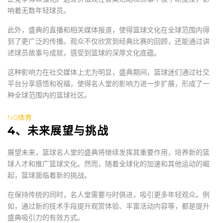
响着无数年轻球员。
此外，盛典的直播和相关媒体报道，使得篮球文化在全球范围内得
到了更广泛的传播。观众不仅欣赏到经典比赛的回顾，还能通过讲
述球员故事与成就，感受到篮球的深厚文化底蕴。
这种影响力在社交媒体上尤为明显，盛典期间，篮球迷们通过社交
平台分享感悟和祝福，使得名人堂的影响力进一步扩展，形成了一
种全球范围内的篮球社区。
NG体育
4、未来展望与挑战
展望未来，篮球名人堂的盛典将继续发挥其重要作用，培养新的篮
球人才和推广篮球文化。然而，随着全球化的加速和其他运动的崛
起，篮球面临着新的挑战。
在保持传统的同时，名人堂需要与时俱进，吸引更多年轻观众。例
如，通过新的技术手段提升观赏体验、丰富活动内容等，都是提升
盛典吸引力的有效方式。