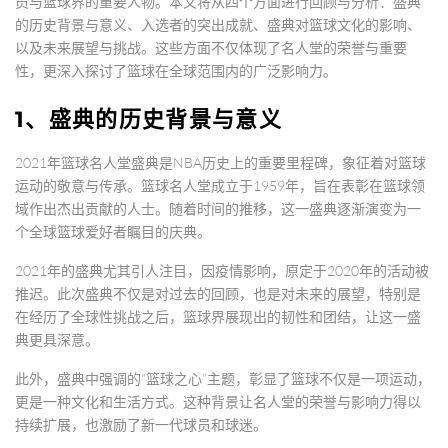
员与篮球界的重要人物。本文将从四个方面进行回顾与分析：盛典
的历史背景与意义、入选者的突出成就、盛典对篮球文化的影响、
以及未来展望与挑战。这些方面不仅体现了名人堂的荣誉与重要
性，更深入探讨了篮球在全球范围内的广泛影响力。
1、盛典的历史背景与意义
2021年篮球名人堂盛典是NBA历史上的重要里程碑，象征着对篮球
运动的敬意与传承。篮球名人堂成立于1959年，旨在表彰在篮球领
域作出杰出贡献的人士。随着时间的推移，这一盛典逐渐演变为一
个全球篮球爱好者瞩目的庆典。
2021年的盛典尤其引人注目，因疫情影响，原定于2020年的活动被
推迟。此次盛典不仅是对过去的回顾，也是对未来的展望，特别是
在经历了全球性挑战之后，篮球界展现出的韧性和团结，让这一盛
典更具深意。
此外，盛典中强调的“篮球之心”主题，彰显了篮球不仅是一项运动，
更是一种文化和生活方式。这种背景让名人堂的荣誉与影响力得以
持续扩展，也激励了新一代球员和球迷。