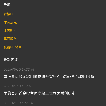
导航
解读NG
体育热点
体育明星
集团服务
联络NG体育
最新咨询
2025-09-10 19:32:54
香港奥运会纪念门价格飙升背后的市场趋势与原因分析
2025-09-10 17:28:05
里约奥运首金得主再度站上世界之巅创历史
2025-09-10 15:25:46