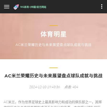
体育明星
AC米兰荣耀历史与未来展望盘点球队成就与挑战
AC米兰荣耀历史与未来展望盘点球队成就与挑战
2024-12-10 19:43:36
点击: 404
AC米兰，作为世界足球史上最具影响力和成功的俱乐部之一，其辉