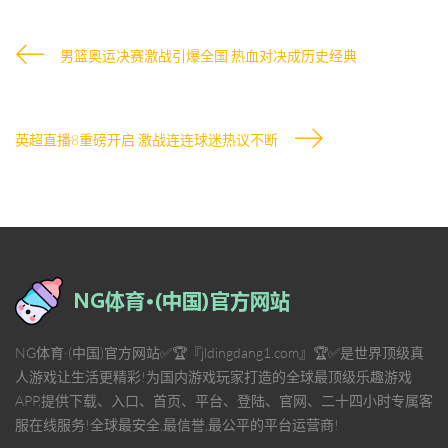
男篮奥运决赛激战引爆全国 热血对决成历史经典
英超直播8重磅开启 激战连连球迷热议不断
NG体育·(中国)官方网站✅🏆『jldingdang1.com』🏆✅是世界顶级真
人游戏让生活更精彩!为国内游戏玩家打造的全球最顶级乐趣游戏
APP,提供下载、入口、首页、平台、登陆、官网、二十四小时专属客
服在线服务!全球最安全,最信誉,最公平的平台运营商!