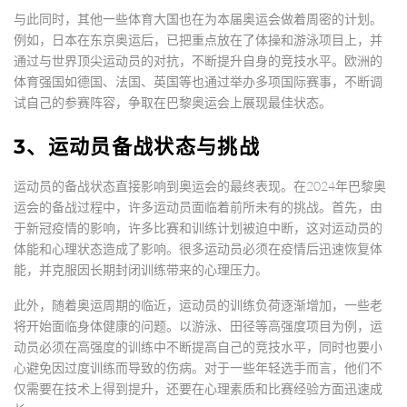
与此同时，其他一些体育大国也在为本届奥运会做着周密的计划。
例如，日本在东京奥运后，已把重点放在了体操和游泳项目上，并
通过与世界顶尖运动员的对抗，不断提升自身的竞技水平。欧洲的
体育强国如德国、法国、英国等也通过举办多项国际赛事，不断调
试自己的参赛阵容，争取在巴黎奥运会上展现最佳状态。
3、运动员备战状态与挑战
运动员的备战状态直接影响到奥运会的最终表现。在2024年巴黎奥
运会的备战过程中，许多运动员面临着前所未有的挑战。首先，由
于新冠疫情的影响，许多比赛和训练计划被迫中断，这对运动员的
体能和心理状态造成了影响。很多运动员必须在疫情后迅速恢复体
能，并克服因长期封闭训练带来的心理压力。
此外，随着奥运周期的临近，运动员的训练负荷逐渐增加，一些老
将开始面临身体健康的问题。以游泳、田径等高强度项目为例，运
动员必须在高强度的训练中不断提高自己的竞技水平，同时也要小
心避免因过度训练而导致的伤病。对于一些年轻选手而言，他们不
仅需要在技术上得到提升，还要在心理素质和比赛经验方面迅速成