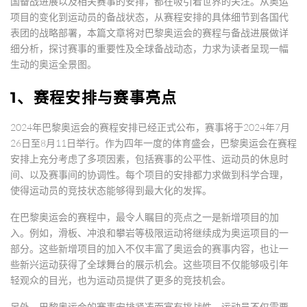
国备战进展以及相关赛事的安排，都在吸引着世界的关注。从奥运
项目的变化到运动员的备战状态，从赛程安排的具体细节到各国代
表团的战略部署，本篇文章将对巴黎奥运会的赛程与备战进展做详
细分析，探讨赛事的重要性及全球备战动态，力求为读者呈现一幅
生动的奥运全景图。
1、赛程安排与赛事亮点
2024年巴黎奥运会的赛程安排已经正式公布，赛事将于2024年7月
26日至8月11日举行。作为四年一度的体育盛会，巴黎奥运会在赛程
安排上充分考虑了多项因素，包括赛事的公平性、运动员的休息时
间、以及赛事间的协调性。每个项目的安排都力求做到科学合理，
使得运动员的竞技状态能够得到最大化的发挥。
在巴黎奥运会的赛程中，最令人瞩目的亮点之一是新增项目的加
入。例如，滑板、冲浪和攀岩等极限运动将继续成为奥运项目的一
部分。这些新增项目的加入不仅丰富了奥运会的赛事内容，也让一
些新兴运动获得了全球舞台的展示机会。这些项目不仅能够吸引年
轻观众的目光，也为运动员提供了更多的竞技机会。
另外，巴黎奥运会的赛事安排紧凑而富有挑战性，运动员不仅需要