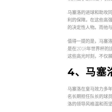
马塞洛的进球和助攻
利的保障。在这些高
的决定性人物。而他
值得一提的是，马塞
是在2018年世界杯
这些高光时刻，不仅
4、马塞
马塞洛在皇马效力多
名长期担任队长的球
洛的领导风格温和而