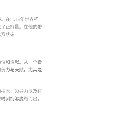
在2018年世界杯
来了正能量。在他的带
比赛状态。
地位和贡献。从一个青
的努力与天赋。尤其是
的技术、领导力以及在
要时刻能够脱颖而出。