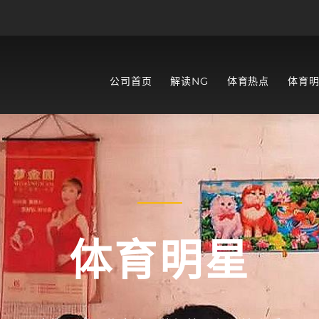
公司首页
解读NG
体育热点
体育
体育明星