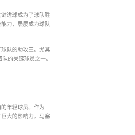
关键进球成为了球队胜
读能力，屡屡成为球队
了球队的助攻王。尤其
西队的关键球员之一。
。
内的年轻球员。作为一
了巨大的影响力。马塞