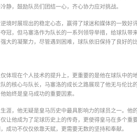
持冷静，鼓励队员们团结一心，齐心协力应对挑战。
逆境时展现出的稳定心态，赢得了球迷和媒体的一致好评。
终夺冠，但马塞洛作为队长的一系列领导举措，给球队带
了强大的凝聚力，尽管遇到困难，球队依旧保持了良好的
仅仅体现在个人技术的提升上，更重要的是他在球队中的
球队的核心与队长，马塞洛的成长之路展现了他无与伦比
，他始终是皇马成功的重要因素。
业生涯，他无疑是皇马历史中最具影响力的球员之一。他
不仅让他成为了足球历史上的传奇，更使得皇马在多个重
们，成功不仅仅依靠天赋，更需要无数的坚持和奉献。