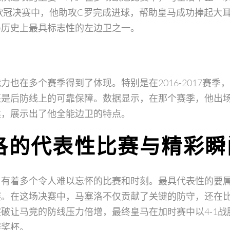
年欧冠决赛中，他助攻C罗完成进球，帮助皇马成功捧起大
马历史上最具标志性的左边卫之一。
力也在多个赛季得到了体现。特别是在2016-2017赛季
是后防线上的可靠保障。数据显示，在那个赛季，他出场4
健，展示出了他全能边卫的特点。
洛的代表性比赛与精彩瞬
有着多个令人难以忘怀的比赛和时刻。最具代表性的要属2
赛。在这场决赛中，马塞洛不仅贡献了关键的防守，还在
破让马竞的防线压力倍增，最终皇马在加时赛中以4-1战
赛奖杯。