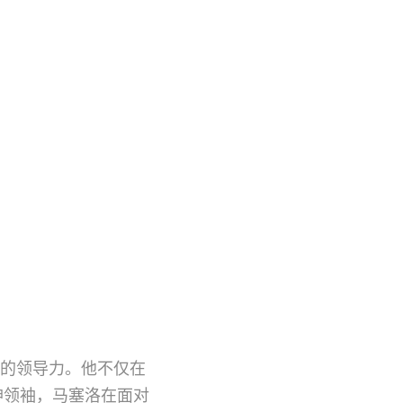
越的领导力。他不仅在
神领袖，马塞洛在面对