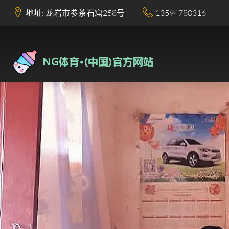
地址: 龙岩市参茶石窟258号
13594780316