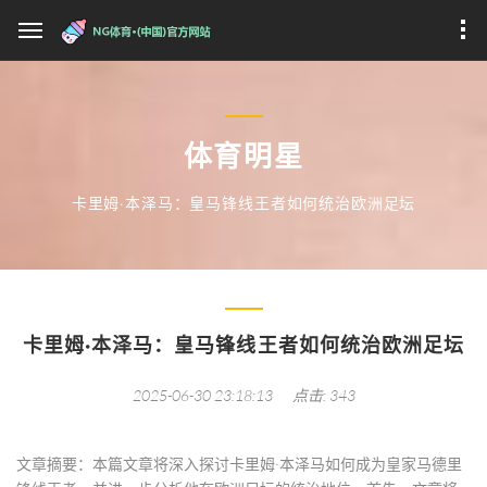
体育明星
卡里姆·本泽马：皇马锋线王者如何统治欧洲足坛
卡里姆·本泽马：皇马锋线王者如何统治欧洲足坛
2025-06-30 23:18:13
点击: 343
文章摘要：本篇文章将深入探讨卡里姆·本泽马如何成为皇家马德里