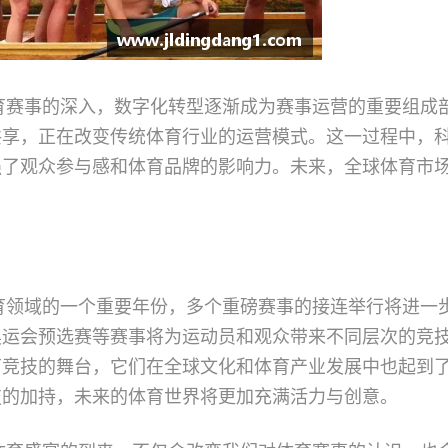
体育赛事的深入，数字化转型逐渐成为赛事运营的重要组成
共享，正在改变传统体育行业的运营模式。这一过程中，
强了观众参与感和体育品牌的影响力。未来，全球体育市
体育领域的一个重要年份，多个重磅赛事的接连举行将进一
奥运会预选赛等赛事将为运动员和观众带来不同层次的竞
育竞技的舞台，它们在全球文化和体育产业发展中也起到
技的加持，未来的体育世界将更加充满活力与创意。