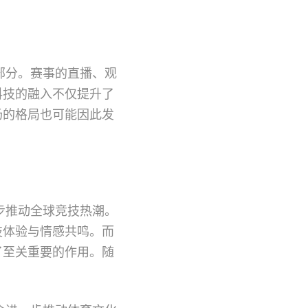
部分。赛事的直播、观
科技的融入不仅提升了
场的格局也可能因此发
步推动全球竞技热潮。
技体验与情感共鸣。而
了至关重要的作用。随