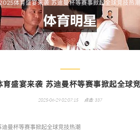
2025体育盛宴来袭 苏迪曼杯等赛事掀起全球竞技热
5体育盛宴来袭 苏迪曼杯等赛事掀起全球
2025-06-29 02:07:15
点击: 337
，苏迪曼杯等赛事掀起全球竞技热潮