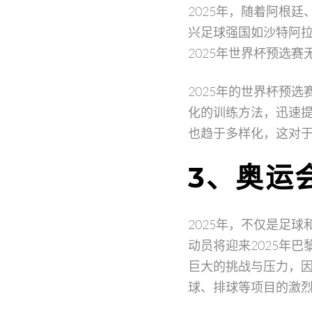
2025年，随着阿根
兴足球强国如沙特阿
2025年世界杯预选
2025年的世界杯预
化的训练方法，迅速
也趋于多样化，这对
3、奥运
2025年，不仅是足
动员将迎来2025年
巨大的挑战与压力，
球、排球等项目的激烈