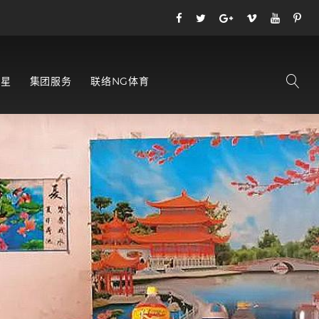
明星
集团服务
联络NG体育