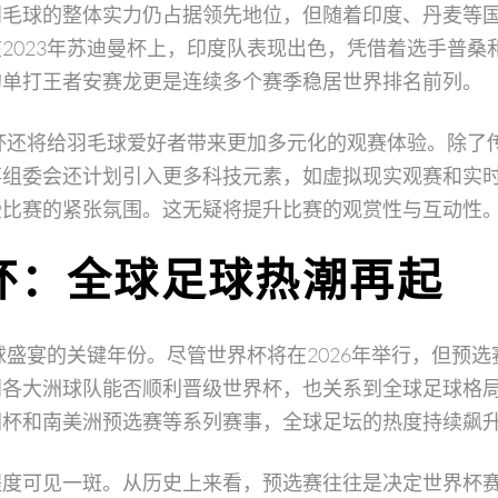
羽毛球的整体实力仍占据领先地位，但随着印度、丹麦等
2023年苏迪曼杯上，印度队表现出色，凭借着选手普桑
的单打王者安赛龙更是连续多个赛季稳居世界排名前列。
曼杯还将给羽毛球爱好者带来更加多元化的观赛体验。除了
事组委会还计划引入更多科技元素，如虚拟现实观赛和实
受比赛的紧张氛围。这无疑将提升比赛的观赏性与互动性
杯：全球足球热潮再起
球盛宴的关键年份。尽管世界杯将在2026年举行，但预选
到各大洲球队能否顺利晋级世界杯，也关系到全球足球格
洲杯和南美洲预选赛等系列赛事，全球足坛的热度持续飙
程度可见一斑。从历史上来看，预选赛往往是决定世界杯