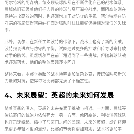
阿尔特塔的阿森纳，每支顶级球队都在不断优化自己的战术体系。
曼城依旧延续着他们标志性的控球与高压逼抢战术，而阿森纳则在
保持进攻高效的同时，也逐渐增加了对防守的重视。阿尔特塔在防
守端的布局使得阿森纳在面对强队时往往能够保持相对较低的失球
率。
此外，切尔西在新任主帅波特的带领下，战术上也有了新的突破。
波特强调进攻与防守的平衡，试图通过更多的控球和传导球来打破
对手的防线。虽然切尔西在前半程遇到了一些挑战，但随着球队战
术逐渐落实，他们的整体表现逐步回升。
整体来看，本赛季英超的战术博弈更加复杂多变，传统强队与新兴
力量的对抗，使得每场比赛都充满了不确定性。
4、未来展望：英超的未来如何发展
随着赛季的深入，英超的未来充满了挑战与机遇。一方面，曼城等
传统豪门的统治力依然强大，另一方面，像阿森纳、利物浦等球队
也在迅速崛起，缩小了与豪门之间的差距。未来的英超，或许将迎
来更多年轻才俊的涌现，比赛的节奏将更加紧凑，战术将更加丰