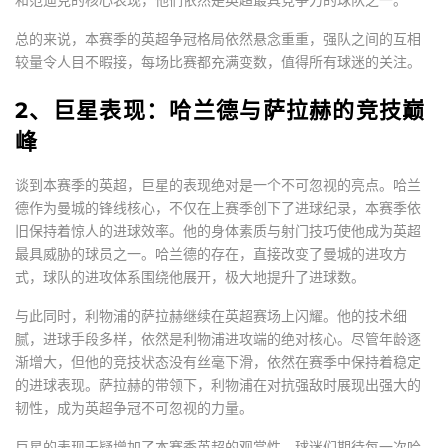
总的来说，本赛季的英超争冠格局依然悬念重重，强队之间的互相
较量令人目不暇接，每场比赛都充满变数，值得所有球迷的关注。
2、巨星表现：哈兰德与萨拉赫的竞技巅
峰
谈到本赛季的英超，巨星的表现绝对是一个不可忽视的亮点。哈兰
德作为曼城的锋线核心，不仅在上赛季创下了进球纪录，本赛季依
旧保持着惊人的进球效率。他的身体素质与射门技巧使他成为英超
最具威胁的球员之一。哈兰德的存在，直接改变了曼城的进攻方
式，球队的进攻体系围绕他展开，极大地提升了进球数。
与此同时，利物浦的萨拉赫继续在英超赛场上闪耀。他的技术细
腻，进球手段多样，依然是利物浦进攻端的绝对核心。尽管年龄逐
渐增大，但他的竞技状态没有丝毫下滑，依然在赛季中保持着稳定
的进球表现。萨拉赫的带领下，利物浦在对抗强敌时展现出强大的
韧性，成为英超争冠不可忽视的力量。
巨星的表现无疑增加了本赛季英超的观赏性，球迷们期待每一次哈