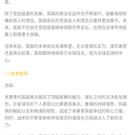
富。
除了竞技层面的发展，英超的商业化运作也不断提升。随着电视转
播权收入的增加，英超各队的资金投入和球员引援将更加豪华。未
来，英超不仅会在竞技层面继续领跑世界足坛，也将在全球市场拓
展上取得更大突破。
总体来说，英超的未来依旧充满希望，无论是球队实力、球员素质
还是商业前景，英超都将继续吸引全球目光，成为全球足球的中
心。
NG体育官网
总结：
本赛季的英超再次展现了顶级联赛的魅力，球队之间的对决愈加激
烈，巨星球员的个人表现让比赛更具看点。曼城的持续强势、阿森
纳的崛起以及利物浦的韧性，组成了本赛季英超争冠的核心力量。
同时，战术的不断革新和年轻球员的涌现也为英超注入了新的活
力。