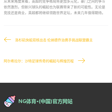
从未来角度来看，英超的竞争格局将更加多元化，豪门之间的争斗
依然激烈，但新兴球队的崛起也为联赛带来了新的可能性。无论是
竞技还是商业，英超都将继续领跑世界足坛，未来几年值得期待。
洛杉矶快船双核出击 伦纳德乔治携手挑战联盟霸主
阿尔希拉尔：沙特足球传奇的崛起与辉煌历程