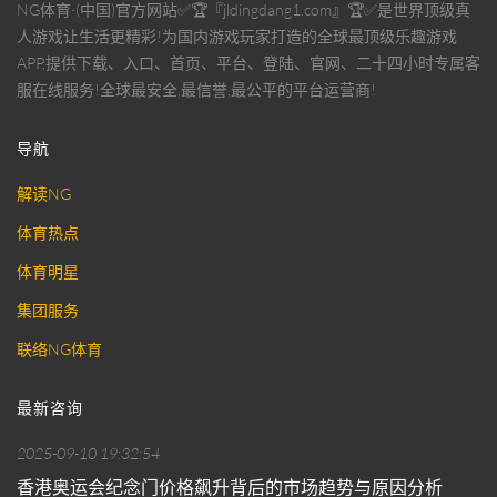
NG体育·(中国)官方网站✅🏆『jldingdang1.com』🏆✅是世界顶级真
人游戏让生活更精彩!为国内游戏玩家打造的全球最顶级乐趣游戏
APP,提供下载、入口、首页、平台、登陆、官网、二十四小时专属客
服在线服务!全球最安全,最信誉,最公平的平台运营商!
导航
解读NG
体育热点
体育明星
集团服务
联络NG体育
最新咨询
2025-09-10 19:32:54
香港奥运会纪念门价格飙升背后的市场趋势与原因分析