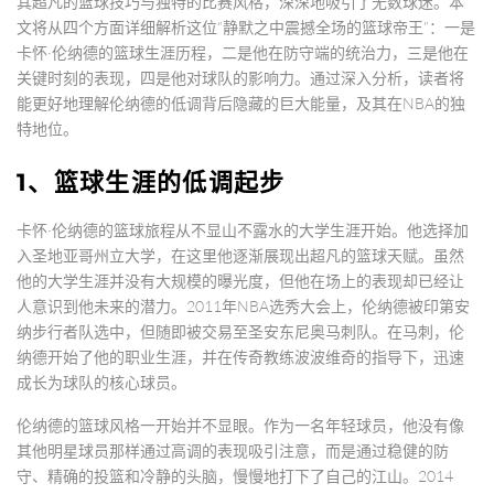
其超凡的篮球技巧与独特的比赛风格，深深地吸引了无数球迷。本
文将从四个方面详细解析这位“静默之中震撼全场的篮球帝王”：一是
卡怀·伦纳德的篮球生涯历程，二是他在防守端的统治力，三是他在
关键时刻的表现，四是他对球队的影响力。通过深入分析，读者将
能更好地理解伦纳德的低调背后隐藏的巨大能量，及其在NBA的独
特地位。
1、篮球生涯的低调起步
卡怀·伦纳德的篮球旅程从不显山不露水的大学生涯开始。他选择加
入圣地亚哥州立大学，在这里他逐渐展现出超凡的篮球天赋。虽然
他的大学生涯并没有大规模的曝光度，但他在场上的表现却已经让
人意识到他未来的潜力。2011年NBA选秀大会上，伦纳德被印第安
纳步行者队选中，但随即被交易至圣安东尼奥马刺队。在马刺，伦
纳德开始了他的职业生涯，并在传奇教练波波维奇的指导下，迅速
成长为球队的核心球员。
伦纳德的篮球风格一开始并不显眼。作为一名年轻球员，他没有像
其他明星球员那样通过高调的表现吸引注意，而是通过稳健的防
守、精确的投篮和冷静的头脑，慢慢地打下了自己的江山。2014