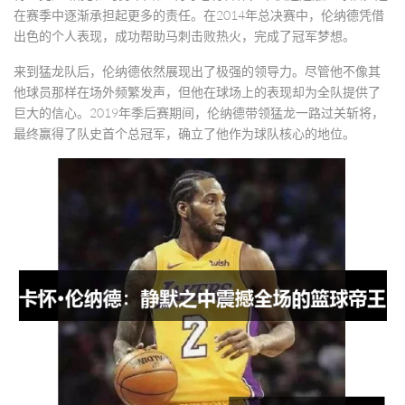
在赛季中逐渐承担起更多的责任。在2014年总决赛中，伦纳德凭借
出色的个人表现，成功帮助马刺击败热火，完成了冠军梦想。
来到猛龙队后，伦纳德依然展现出了极强的领导力。尽管他不像其
他球员那样在场外频繁发声，但他在球场上的表现却为全队提供了
巨大的信心。2019年季后赛期间，伦纳德带领猛龙一路过关斩将，
最终赢得了队史首个总冠军，确立了他作为球队核心的地位。