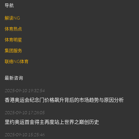
导航
解读NG
体育热点
体育明星
集团服务
联络NG体育
最新咨询
2025-09-10 19:32:54
香港奥运会纪念门价格飙升背后的市场趋势与原因分析
2025-09-10 17:28:05
里约奥运首金得主再度站上世界之巅创历史
2025-09-10 15:25:46