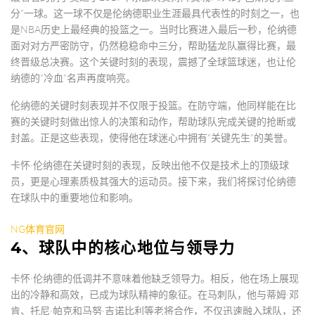
分”一球。这一球不仅是伦纳德职业生涯最具代表性的时刻之一，也
是NBA历史上最经典的投篮之一。当时比赛进入最后一秒，伦纳德
面对对方严密防守，仍然稳稳命中三分，帮助猛龙队赢得比赛，最
终晋级总决赛。这个关键时刻的表现，震撼了全球篮球迷，也让伦
纳德的“冷血”名声再度响亮。
伦纳德的关键时刻表现并不仅限于投篮。在防守端，他同样能在比
赛的关键时刻做出惊人的决策和动作，帮助球队完成关键的抢断或
封盖。正是这些表现，使得他在球迷心中拥有“关键先生”的美誉。
卡怀·伦纳德在关键时刻的表现，反映出他不仅是技术上的顶级球
员，更是心理素质极其强大的运动员。接下来，我们将探讨伦纳德
在球队中的重要地位和影响。
NG体育官网
4、球队中的核心地位与领导力
卡怀·伦纳德的低调并不意味着他缺乏领导力。相反，他在场上展现
出的冷静和高效，已成为球队精神的象征。在马刺队，他与蒂姆·邓
肯、托尼·帕克和马努·吉诺比利等老将合作，不仅迅速融入球队，还