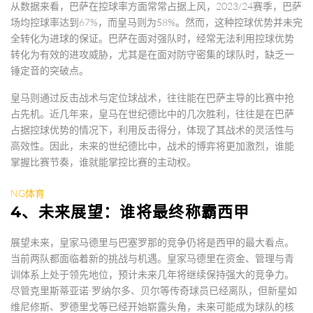
从数据来看，巴萨在控球率方面常常占据上风，2023/24赛季，巴萨
场均控球率达到67%，而皇马则为58%。然而，这种控球优势并未完
全转化为进球的保证。巴萨在面对强队时，经常无法利用控球优势
转化为有效的进攻威胁，尤其是在面对防守密集的球队时，缺乏一
锤定音的突破点。
皇马则通过反击战术与定位球战术，往往能在巴萨主导的比赛中抢
占先机。近几年来，皇马在世纪德比中的几次胜利，往往是在巴萨
占据控球优势的情况下，利用反击得分，体现了其战术的灵活性与
高效性。因此，未来的世纪德比中，战术的博弈将更加激烈，谁能
掌握比赛节奏，谁就能掌控比赛的主动权。
NG体育
4、未来展望：谁将最终称霸西甲
展望未来，皇家马德里与巴塞罗那的竞争仍将是西甲的最大看点。
当前两队都面临着新的挑战与机遇。皇家马德里在资金、管理与青
训体系上处于领先地位，预计未来几年将继续保持强大的竞争力。
尽管克里斯蒂亚诺·罗纳尔多、贝尔等传奇球员已经离队，但新星如
维尼修斯、罗德里戈等已经开始崭露头角，未来可能成为球队的核