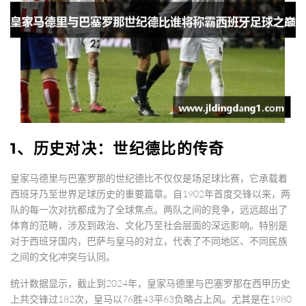
1、历史对决：世纪德比的传奇
皇家马德里与巴塞罗那的世纪德比不仅仅是场足球比赛，它承载着
西班牙乃至世界足球历史的重要篇章。自1902年首度交锋以来，两
队的每一次对抗都成为了全球焦点。两队之间的竞争，远远超出了
体育的范畴，涉及到政治、文化乃至社会层面的深远影响。特别是
对于西班牙国内，巴萨与皇马的对立，代表了不同地区、不同民族
之间的文化冲突与认同。
统计数据显示，截止到2024年，皇家马德里与巴塞罗那在西甲历史
上共交锋过182次，皇马以76胜43平63负略占上风。尤其是在1980