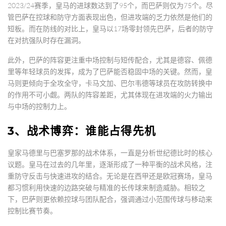
2023/24赛季，皇马的进球数达到了95个，而巴萨则仅为75个。尽
管巴萨在控球和防守方面表现出色，但进攻端的乏力依然是他们的
短板。而在防线的对比上，皇马以17场零封领先巴萨，后者的防守
在对抗强队时存在漏洞。
此外，巴萨的阵容更注重中场控制与短传配合，尤其是德容、佩德
里等年轻球员的发挥，成为了巴萨能否稳固中场的关键。然而，皇
马则更倾向于全攻全守，卡马文加、巴尔韦德等球员在攻防转换中
的作用不可小觑。两队的阵容差距，尤其体现在进攻端的火力输出
与中场的控制力上。
3、战术博弈：谁能占得先机
皇家马德里与巴塞罗那的战术体系，一直是分析世纪德比时的核心
议题。皇马在过去的几年里，逐渐形成了一种平衡的战术风格，注
重防守反击与快速进攻的结合。无论是在西甲还是欧冠赛场，皇马
都习惯利用快速的边路突破与精准的长传球来制造威胁。相较之
下，巴萨则更依赖控球与团队配合，强调通过小范围传球与移动来
控制比赛节奏。