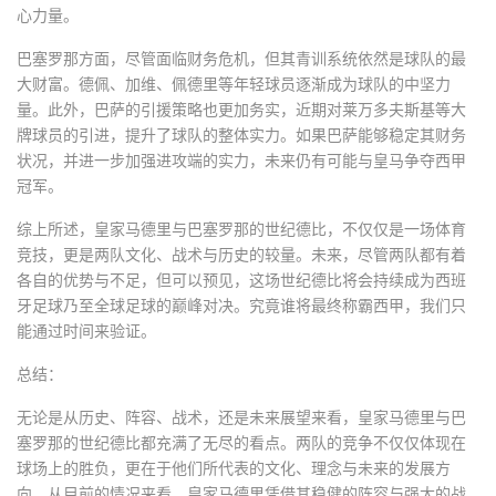
心力量。
巴塞罗那方面，尽管面临财务危机，但其青训系统依然是球队的最
大财富。德佩、加维、佩德里等年轻球员逐渐成为球队的中坚力
量。此外，巴萨的引援策略也更加务实，近期对莱万多夫斯基等大
牌球员的引进，提升了球队的整体实力。如果巴萨能够稳定其财务
状况，并进一步加强进攻端的实力，未来仍有可能与皇马争夺西甲
冠军。
综上所述，皇家马德里与巴塞罗那的世纪德比，不仅仅是一场体育
竞技，更是两队文化、战术与历史的较量。未来，尽管两队都有着
各自的优势与不足，但可以预见，这场世纪德比将会持续成为西班
牙足球乃至全球足球的巅峰对决。究竟谁将最终称霸西甲，我们只
能通过时间来验证。
总结：
无论是从历史、阵容、战术，还是未来展望来看，皇家马德里与巴
塞罗那的世纪德比都充满了无尽的看点。两队的竞争不仅仅体现在
球场上的胜负，更在于他们所代表的文化、理念与未来的发展方
向。从目前的情况来看，皇家马德里凭借其稳健的阵容与强大的战