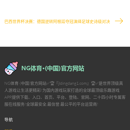
巴西世界杯决赛：德国逆转阿根廷夺冠演绎足球史诗级对决
NG体育·(中国)官方网站✅🏆『jldingdang1.com』🏆✅是世界顶级真
人游戏让生活更精彩!为国内游戏玩家打造的全球最顶级乐趣游戏
APP,提供下载、入口、首页、平台、登陆、官网、二十四小时专属客
服在线服务!全球最安全,最信誉,最公平的平台运营商!
导航