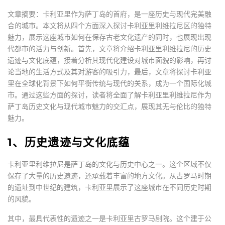
文章摘要：卡利亚里作为萨丁岛的首府，是一座历史与现代完美融
合的城市。本文将从四个方面深入探讨卡利亚里利维拉尼区的独特
魅力，展示这座城市如何在保存古老文化遗产的同时，也展现出现
代都市的活力与创新。首先，文章将介绍卡利亚里利维拉尼的历史
遗迹与文化底蕴，接着分析其现代化建设对城市面貌的影响，再讨
论当地的生活方式及其对游客的吸引力，最后，文章将探讨卡利亚
里在全球化背景下如何平衡传统与现代的关系，成为一个国际化城
市。通过这些方面的探讨，读者将全面了解卡利亚里利维拉尼作为
萨丁岛历史文化与现代城市魅力的交汇点，展现其无与伦比的独特
魅力。
1、历史遗迹与文化底蕴
卡利亚里利维拉尼是萨丁岛的文化与历史中心之一。这个区域不仅
保存了大量的历史遗迹，还承载着丰富的地方文化。从古罗马时期
的遗址到中世纪的建筑，卡利亚里展示了这座城市在不同历史时期
的风貌。
其中，最具代表性的遗迹之一是卡利亚里古罗马剧院。这个建于公