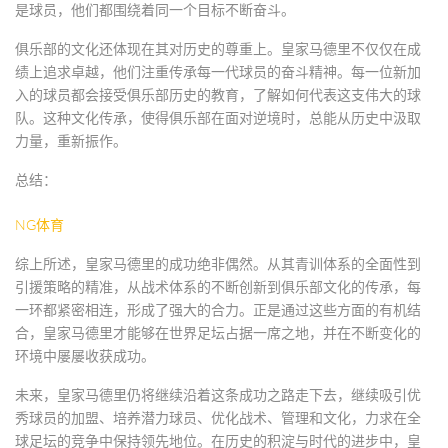
是球员，他们都围绕着同一个目标不断奋斗。
俱乐部的文化还体现在其对历史的尊重上。皇家马德里不仅仅在成
绩上追求卓越，他们注重传承每一代球员的奋斗精神。每一位新加
入的球员都会接受俱乐部历史的教育，了解如何代表这支伟大的球
队。这种文化传承，使得俱乐部在面对逆境时，总能从历史中汲取
力量，重新振作。
总结：
NG体育
综上所述，皇家马德里的成功绝非偶然。从其青训体系的全面性到
引援策略的精准，从战术体系的不断创新到俱乐部文化的传承，每
一环都紧密相连，形成了强大的合力。正是通过这些方面的有机结
合，皇家马德里才能够在世界足坛占据一席之地，并在不断变化的
环境中屡屡收获成功。
未来，皇家马德里仍将继续沿着这条成功之路走下去，继续吸引优
秀球员的加盟、培养潜力球员、优化战术、管理和文化，力求在全
球足坛的竞争中保持领先地位。在历史的积淀与时代的进步中，皇