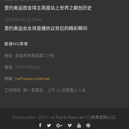
里约奥运首金得主再度站上世界之巅创历史
2025-09-10 15:25:46
里约奥运会女排直播热议背后的精彩瞬间
联络NG体育
地址
龙岩市参茶石窟258号
电话
13594780316
邮箱
halfnakedundefined
工作时间
周一至周五：上午 10 点至晚上 8 点
Construction
2026
- All Rights Reserved
NG体育官网入口
.