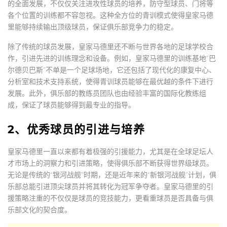
的全面发展，不仅仅关注进攻性球员的培养，防守型球员、门将等
各个位置的训练都不容忽视。这种全方位的青训模式使得皇家马德
里能够持续输出顶级球员，保证俱乐部竞争力的稳定。
除了传统的球员发展，皇家马德里还不断与世界各地的足球学校合
作，引进先进的训练理念和设备。例如，皇家马德里的训练基地“巴
尔德贝巴斯”不单是一个足球场地，它还包括了现代化的康复中心、
分析室和技术支持系统，使得青训球员能够在最优越的条件下进行
发展。此外，俱乐部的教练员团队也由经验丰富的国际化教练组
成，保证了球员能够得到最专业的指导。
2、优秀球员的引进与培养
皇家马德里一直以来都有着极强的引援能力，尤其是在全球足坛人
才市场上的洞察力和引进策略，使得俱乐部不断获得世界级球员。
无论是传统的“银河战舰”时期，还是近年来的“新银河战舰”计划，俱
乐部总能引进顶尖球员并将其转化为冠军争夺者。皇家马德里的引
援策略注重的不仅仅是球员的竞技能力，更看重球员是否具备与俱
乐部文化的契合度。