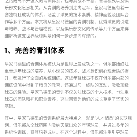
之路既离不开强大的青训体系，也与其战术革新、管理模式以及俱
乐部文化息息相关。从青训的培养到走向冠军，皇家马德里有着一
套独特且成功的体系，涵盖了球员的技术素质、精神面貌及团队合
作等多个方面。本文将从皇家马德里的青训机制、优秀球员的引进
与培养、战术与管理模式、以及俱乐部文化的传承等几个方面来详
细解析这支世界级球队是如何一步步走向辉煌的。
1、完善的青训体系
皇家马德里的青训体系被认为是世界上最成功之一。俱乐部始终注
重青少年球员的培养，从小球员的技术、战术意识到心理素质的提
升，都进行了全面的系统训练。这些年轻球员不仅在俱乐部内部的
训练设施中得到了精良的教育，还通过与一线队的互动，吸收顶级
球员的经验。皇家马德里的青训不仅关注球员的个人技术，也注重
球员的团队精神和职业素养，这些因素为他们的成长奠定了坚实的
基础。
其中，皇家马德里的青训系统最大特点之一就是“人才储备”的长期规
划。俱乐部从全球范围内吸纳天赋出众的年轻球员，并通过多年的
系统性训练，将其培养成材。在这个过程中，俱乐部注重引导球员