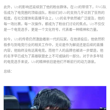
此外，Uzi的影响还延续到了他的粉丝群体。在Uzi的带领下，RNG队
伍成为了电竞圈的顶级战队，粉丝们对Uzi的支持几乎达到了狂热的
程度。在社交媒体和直播平台上，Uzi的名字依然被广泛提及，他的
每一场比赛，每一次操作，都成为了粉丝们讨论的焦点。Uzi不仅仅
是一个电竞选手，更是一个文化符号，代表着一种精神和力量。
如今，Uzi的传奇仍然激励着新一代的玩家。在他退役后，他依然积
极参与到电竞行业的相关工作中，无论是作为解说还是后续的直播
内容，他始终没有远离电竞。而他个人的品牌也被进一步塑造，他
的名字早已成为了英雄联盟史上不可或缺的一部分。对于许多年轻
的电竞选手来说，Uzi的精神依旧是他们不断前行的动力源泉。
总结：