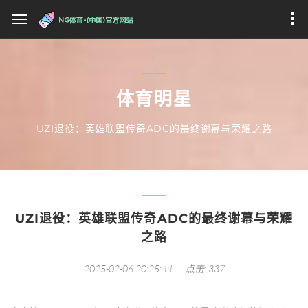
体育明星
UZI退役：英雄联盟传奇ADC的最终谢幕与荣耀之路
UZI退役：英雄联盟传奇ADC的最终谢幕与荣耀
之路
2025-02-06 20:25:44
点击: 337