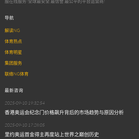
服在线服务!全球最安全,最信誉,最公平的平台运营商!
导航
解读NG
体育热点
体育明星
集团服务
联络NG体育
最新咨询
2025-09-10 19:32:54
香港奥运会纪念门价格飙升背后的市场趋势与原因分析
2025-09-10 17:28:05
里约奥运首金得主再度站上世界之巅创历史