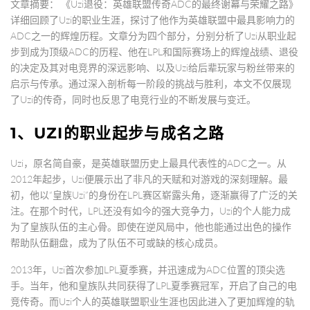
文章摘要： 《Uzi退役：英雄联盟传奇ADC的最终谢幕与荣耀之路》
详细回顾了Uzi的职业生涯，探讨了他作为英雄联盟中最具影响力的
ADC之一的辉煌历程。文章分为四个部分，分别分析了Uzi从职业起
步到成为顶级ADC的历程、他在LPL和国际赛场上的辉煌战绩、退役
的决定及其对电竞界的深远影响、以及Uzi给后辈玩家与粉丝带来的
启示与传承。通过深入剖析每一阶段的挑战与胜利，本文不仅展现
了Uzi的传奇，同时也反思了电竞行业的不断发展与变迁。
1、UZI的职业起步与成名之路
Uzi，原名简自豪，是英雄联盟历史上最具代表性的ADC之一。从
2012年起步，Uzi便展示出了非凡的天赋和对游戏的深刻理解。最
初，他以“皇族Uzi”的身份在LPL赛区崭露头角，逐渐赢得了广泛的关
注。在那个时代，LPL还没有如今的强大竞争力，Uzi的个人能力成
为了皇族队伍的主心骨。即使在逆风局中，他也能通过出色的操作
帮助队伍翻盘，成为了队伍不可或缺的核心成员。
2013年，Uzi首次参加LPL夏季赛，并迅速成为ADC位置的顶尖选
手。当年，他和皇族队共同获得了LPL夏季赛冠军，开启了自己的电
竞传奇。而Uzi个人的英雄联盟职业生涯也因此进入了更加辉煌的轨