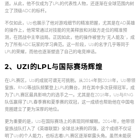
道。从此，他不仅成为了LPL的代表性人物，还逐渐在全球范围内树
立了顶级ADC的标杆。
不仅如此，Uzi也展示了他对游戏细节的精准把握，尤其是在AD英雄
的操作上，他常常通过对技能的完美释放和对敌方走位的精准预
测，在团战中主宰战局。正因如此，他的操作被誉为“无人能及”，成
为了所有ADC玩家的学习典范。这一阶段，Uzi的名字几乎等同于
LPL的荣耀，而他也逐渐塑造了自己的电竞神话。
2、UZI的LPL与国际赛场辉煌
在LPL赛区，Uzi的成就可谓无可挑剔。从2014年到2018年，Uzi带领
皇族、RNG等战队频繁登上LPL的舞台，并在其中多次获得冠军，成
为了LPL赛区最具影响力的选手之一。尤其是在2018年，Uzi与RNG
队伍赢得了LPL春季赛和夏季赛的双冠，这一成绩也帮助他在中国电
竞圈建立了更为深厚的地位。
更为重要的是，Uzi在国际赛场上的表现同样耀眼。2014年，他带领
皇族战队打入了《英雄联盟》全球总决赛的四强，这个成绩不仅证
明了Uzi的个人能力，也标志着LPL赛区逐渐崭露头角。虽然未能获